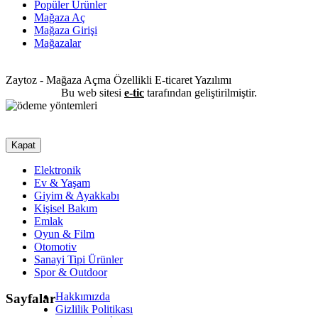
Popüler Ürünler
Mağaza Aç
Mağaza Girişi
Mağazalar
Zaytoz - Mağaza Açma Özellikli E-ticaret Yazılımı
Bu web sitesi
e-tic
tarafından geliştirilmiştir.
Kapat
Elektronik
Ev & Yaşam
Giyim & Ayakkabı
Kişisel Bakım
Emlak
Oyun & Film
Otomotiv
Sanayi Tipi Ürünler
Spor & Outdoor
Hakkımızda
Sayfalar
Gizlilik Politikası