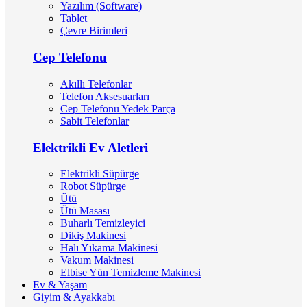
Yazılım (Software)
Tablet
Çevre Birimleri
Cep Telefonu
Akıllı Telefonlar
Telefon Aksesuarları
Cep Telefonu Yedek Parça
Sabit Telefonlar
Elektrikli Ev Aletleri
Elektrikli Süpürge
Robot Süpürge
Ütü
Ütü Masası
Buharlı Temizleyici
Dikiş Makinesi
Halı Yıkama Makinesi
Vakum Makinesi
Elbise Yün Temizleme Makinesi
Ev & Yaşam
Giyim & Ayakkabı