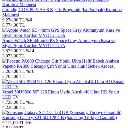
Grundig GDH 80 Y A+ 8 Kg 16 Programlı (Isı Pompalı) Kurutma
Makinesi
9.274,00 TL
%6
8.774,00 TL
Apple Watch SE 44mm GPS Space Gray Alüminyum Kasa ve
Siyah Spor Kordon MYDT2TU/A
3.573,00 TL
%14
3.073,00 TL
Papetto PA800 Chicago Çift Yönlü Ultra Hafif Bebek Arabası
3.265,00 TL
%16
2.765,00 TL
Vestel 50U9500 50'' 126 Ekran Uydu Alıcılı 4K Ultra HD Smart
LED TV
4.738,00 TL
%11
4.238,00 TL
Samsung Galaxy S21 5G 128 GB (Samsung Türkiye Garantili)
9.111,00 TL
%6
8.611,00 TL