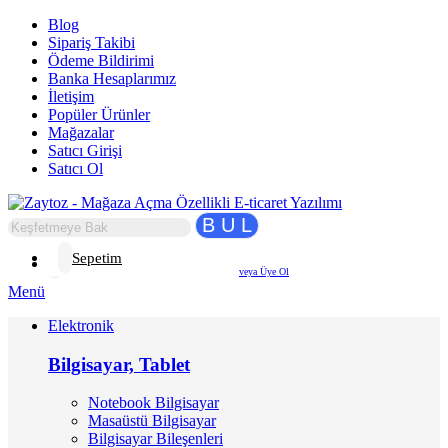
Blog
Sipariş Takibi
Ödeme Bildirimi
Banka Hesaplarımız
İletişim
Popüler Ürünler
Mağazalar
Satıcı Girişi
Satıcı Ol
B U L
Sepetim
Giriş Yap
veya Üye Ol
Menü
Elektronik
Bilgisayar, Tablet
Notebook Bilgisayar
Masaüstü Bilgisayar
Bilgisayar Bileşenleri