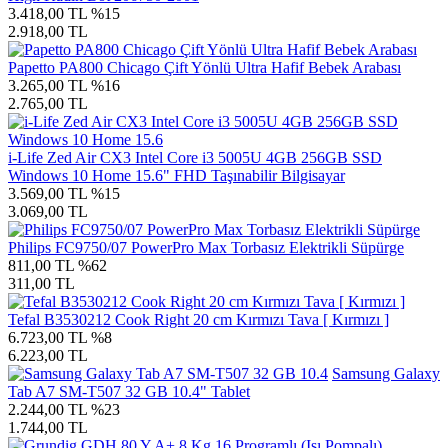
3.418,00 TL
%15
2.918,00 TL
Papetto PA800 Chicago Çift Yönlü Ultra Hafif Bebek Arabası
3.265,00 TL
%16
2.765,00 TL
i-Life Zed Air CX3 Intel Core i3 5005U 4GB 256GB SSD
Windows 10 Home 15.6" FHD Taşınabilir Bilgisayar
3.569,00 TL
%15
3.069,00 TL
Philips FC9750/07 PowerPro Max Torbasız Elektrikli Süpürge
811,00 TL
%62
311,00 TL
Tefal B3530212 Cook Right 20 cm Kırmızı Tava [ Kırmızı ]
6.723,00 TL
%8
6.223,00 TL
Samsung Galaxy
Tab A7 SM-T507 32 GB 10.4" Tablet
2.244,00 TL
%23
1.744,00 TL