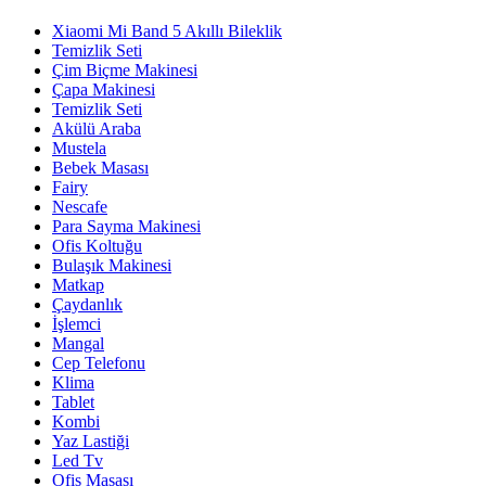
Xiaomi Mi Band 5 Akıllı Bileklik
Temizlik Seti
Çim Biçme Makinesi
Çapa Makinesi
Temizlik Seti
Akülü Araba
Mustela
Bebek Masası
Fairy
Nescafe
Para Sayma Makinesi
Ofis Koltuğu
Bulaşık Makinesi
Matkap
Çaydanlık
İşlemci
Mangal
Cep Telefonu
Klima
Tablet
Kombi
Yaz Lastiği
Led Tv
Ofis Masası