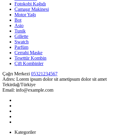
Fotokobi Kağıdı
Çamaşır Makinesi
Motor Yağı
Bot
Asio
Tunik
Gillette
Swatch
Parfüm
Cerrahi Maske
Tesettür Kombin
Çift Kombinler
Çağrı Merkezi
05321234567
Adres:
Lorem ipsum dolor sit ametipsum dolor sit amet
Tekirdağ/Türkiye
Email:
info@example.com
Kategoriler