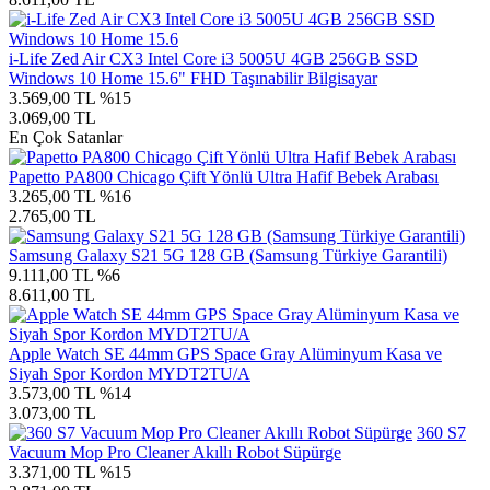
i-Life Zed Air CX3 Intel Core i3 5005U 4GB 256GB SSD
Windows 10 Home 15.6" FHD Taşınabilir Bilgisayar
3.569,00 TL
%15
3.069,00 TL
En Çok Satanlar
Papetto PA800 Chicago Çift Yönlü Ultra Hafif Bebek Arabası
3.265,00 TL
%16
2.765,00 TL
Samsung Galaxy S21 5G 128 GB (Samsung Türkiye Garantili)
9.111,00 TL
%6
8.611,00 TL
Apple Watch SE 44mm GPS Space Gray Alüminyum Kasa ve
Siyah Spor Kordon MYDT2TU/A
3.573,00 TL
%14
3.073,00 TL
360 S7
Vacuum Mop Pro Cleaner Akıllı Robot Süpürge
3.371,00 TL
%15