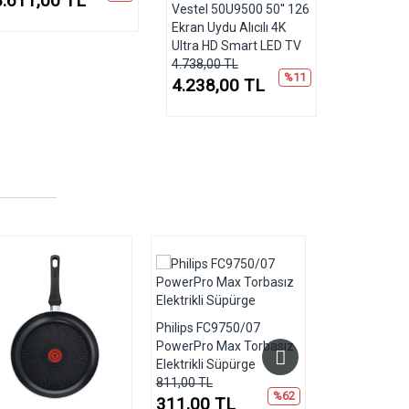
8.611,00 TL
Vestel 50U9500 50'' 126
Ekran Uydu Alıcılı 4K
Ultra HD Smart LED TV
4.738,00 TL
%11
4.238,00 TL
Philips FC9750/07
PowerPro Max Torbasız
Elektrikli Süpürge
811,00 TL
%62
311,00 TL