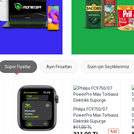
Süper Fiyatlar
Ayın Fırsatları
Sizin için Seçtiklerimiz
Philips FC9750/07
S
PowerPro Max Torbasız
5
Elektrikli Süpürge
T
811,00 TL
9
%62