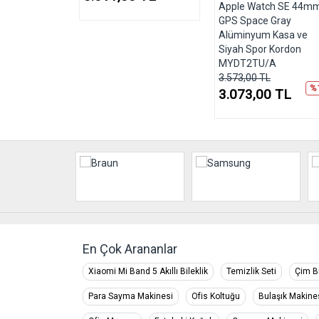
800 Chicago
Apple Watch SE 44m
ltra Hafif
GPS Space Gray
ası
Alüminyum Kasa ve
Siyah Spor Kordon
%16
0 TL
MYDT2TU/A
3.573,00 TL
%
3.073,00 TL
En Çok Arananlar
Xiaomi Mi Band 5 Akıllı Bileklik
Temizlik Seti
Çim B
Para Sayma Makinesi
Ofis Koltuğu
Bulaşık Makine