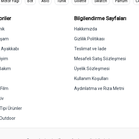
Motor Yağı
Bot
Asio
Tunik
Gillette
Swatch
Parfüm
C
riler
Bilgilendirme Sayfaları
nik
Hakkımızda
aşam
Gizlilik Politikası
& Ayakkabı
Teslimat ve İade
iyim
Mesafeli Satış Sözleşmesi
 Bakım
Üyelik Sözleşmesi
Kullanım Koşulları
 Film
Aydınlatma ve Rıza Metni
iv
Tipi Ürünler
 Outdoor