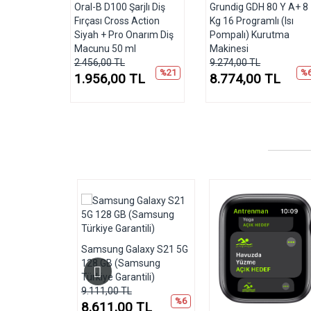
Oral-B D100 Şarjlı Diş
Grundig GDH 80 Y A+ 8
Fırçası Cross Action
Kg 16 Programlı (Isı
Siyah + Pro Onarım Diş
Pompalı) Kurutma
Macunu 50 ml
Makinesi
2.456,00 TL
9.274,00 TL
%21
%
1.956,00 TL
8.774,00 TL
Samsung Galaxy S21 5G
128 GB (Samsung
Türkiye Garantili)
9.111,00 TL
%6
8.611,00 TL