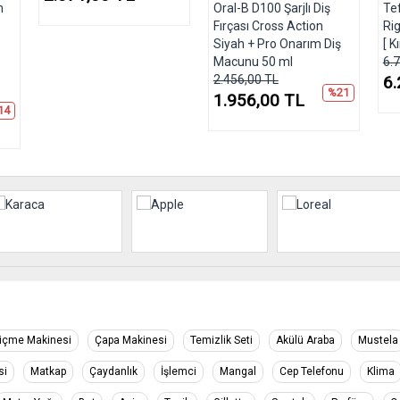
m
Oral-B D100 Şarjlı Diş
Te
Fırçası Cross Action
Ri
Siyah + Pro Onarım Diş
[ K
Macunu 50 ml
6.
2.456,00 TL
6.
%21
1.956,00 TL
14
içme Makinesi
Çapa Makinesi
Temizlik Seti
Akülü Araba
Mustela
si
Matkap
Çaydanlık
İşlemci
Mangal
Cep Telefonu
Klima