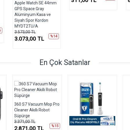
311,00 TL
Apple Watch SE 44mm
GPS Space Gray
Alüminyum Kasa ve
Siyah Spor Kordon
MYDT2TU/A
6
3.573,00 TL
%14
3.073,00 TL
En Çok Satanlar
360 S7 Vacuum Mop Pro
Cleaner Akıllı Robot
Süpürge
3.371,00 TL
%15
2.871,00 TL