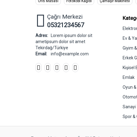
Ofis Masası
Fotokobi Kağıdı
Çamaşır Makinesi
Çağrı Merkezi
Katego
05321234567
Elektro
Adres:
Lorem ipsum dolor sit
Ev & Y
ametipsum dolor sit amet
Tekirdağ/Türkiye
Giyim 
Email:
info@example.com
Erkek G
Kişisel
Emlak
Oyun &
Otomot
Sanayi 
Spor &