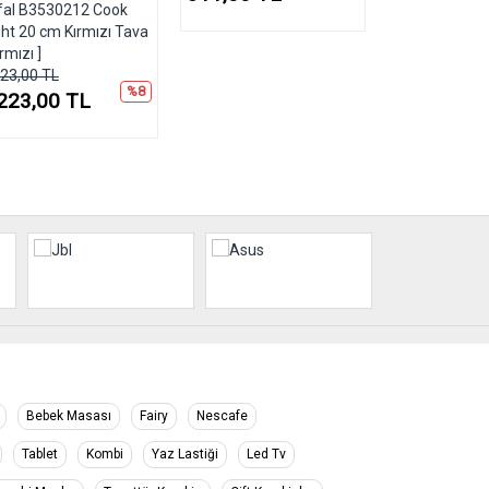
fal B3530212 Cook
ght 20 cm Kırmızı Tava
ırmızı ]
723,00 TL
%8
223,00 TL
Bebek Masası
Fairy
Nescafe
Tablet
Kombi
Yaz Lastiği
Led Tv